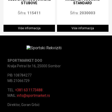
STUBOVE
STANDARD
Šifra:
115411
Šifra:
2030003
Više informacija
Više informacija
SPORTMARKET DOO
Kralja Petra I br.16, 25000 Sombor
PIB 108784277
MB 21066729
TEL.
+381 63 1173488
MAIL:
info@sportmarket.rs
Direktor, Goran Grbić