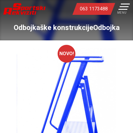
063 1173488
MENU
Odbojkaške konstrukcijeOdbojka
NOVO!