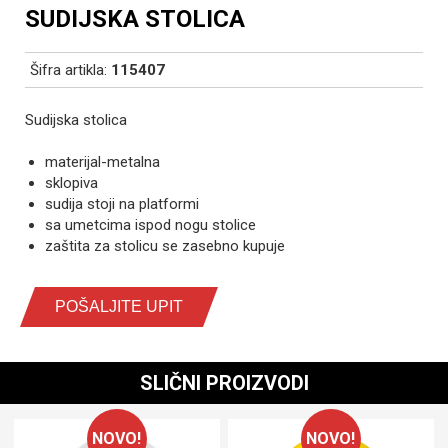
SUDIJSKA STOLICA
Šifra artikla:
115407
Sudijska stolica
materijal-metalna
sklopiva
sudija stoji na platformi
sa umetcima ispod nogu stolice
zaštita za stolicu se zasebno kupuje
POŠALJITE UPIT
SLIČNI PROIZVODI
NOVO!
NOVO!