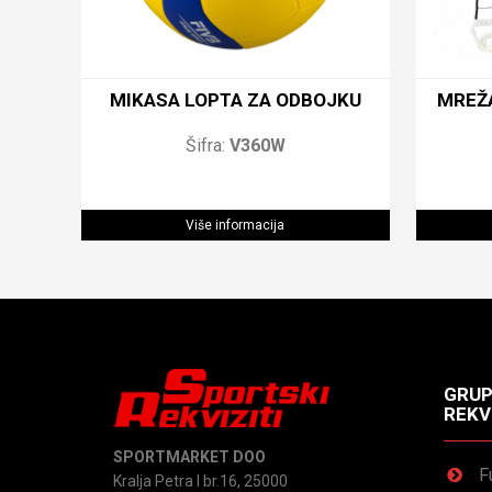
MIKASA LOPTA ZA ODBOJKU
MREŽ
Šifra:
V360W
Više informacija
GRUP
REKV
SPORTMARKET DOO
F
Kralja Petra I br.16, 25000