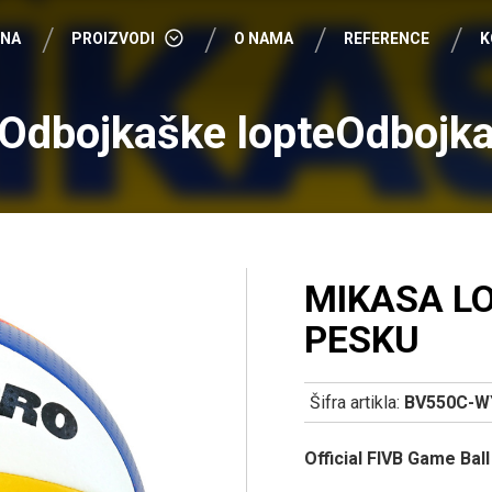
VNA
PROIZVODI
O NAMA
REFERENCE
K
FUDBAL
Odbojkaške lopteOdbojk
FUTSAL
KOŠARKA
ODBOJKA
RUKOMET
MIKASA L
OSTALI SPORTOVI
PESKU
TRIBINE I STOLICE
ZAŠTITNE MREŽE
Šifra artikla:
BV550C-W
Official FIVB Game Ball