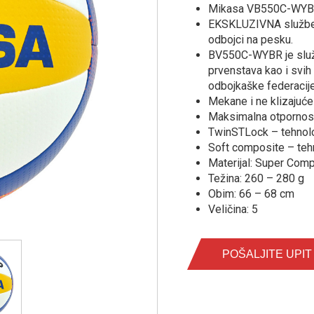
Mikasa VB550C-WY
EKSKLUZIVNA služben
odbojci na pesku.
BV550C-WYBR je službe
prvenstava kao i svih
odbojkaške federacije
Mekane i ne klizajuće
Maksimalna otpornost
TwinSTLock – tehnolo
Soft composite – teh
Materijal: Super Com
Težina: 260 – 280 g
Obim: 66 – 68 cm
Veličina: 5
POŠALJITE UPIT