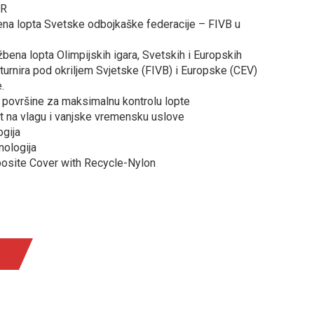
BR
a lopta Svetske odbojkaške federacije – FIVB u
na lopta Olimpijskih igara, Svetskih i Europskih
 turnira pod okriljem Svjetske (FIVB) i Europske (CEV)
.
 površine za maksimalnu kontrolu lopte
 na vlagu i vanjske vremensku uslove
gija
nologija
posite Cover with Recycle-Nylon