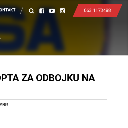
ONTAKT
063 1173488
Search
facebook
youtube
instagram
a
OPTA ZA ODBOJKU NA
YBR