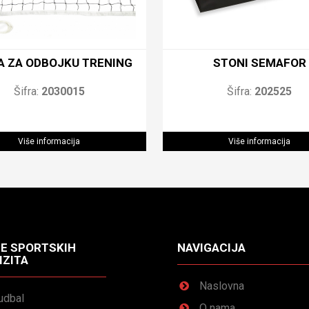
A ZA ODBOJKU TRENING
STONI SEMAFOR
Šifra:
2030015
Šifra:
202525
Više informacija
Više informacija
E SPORTSKIH
NAVIGACIJA
IZITA
Naslovna
udbal
O nama