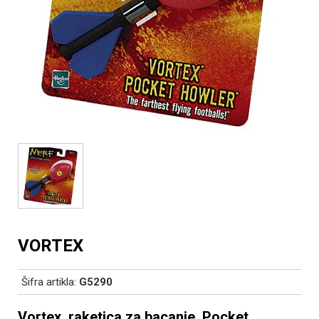
VORTEX
Šifra artikla:
G5290
Vortex, raketica za bacanje, Pocket