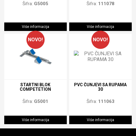
Šifra:
G5005
Šifra:
111078
Više informacija
Više informacija
NOVO!
NOVO!
STARTNI BLOK
PVC ČUNJEVI SA RUPAMA
COMPETETION
30
Šifra:
G5001
Šifra:
111063
Više informacija
Više informacija