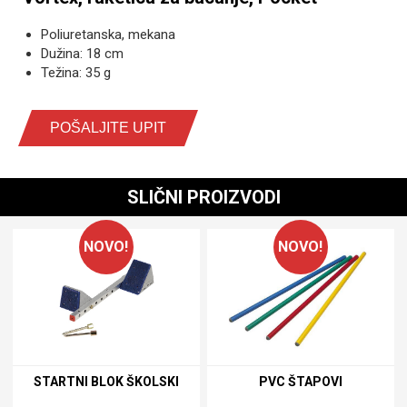
Poliuretanska, mekana
Dužina: 18 cm
Težina: 35 g
POŠALJITE UPIT
SLIČNI PROIZVODI
NOVO!
NOVO!
STARTNI BLOK ŠKOLSKI
PVC ŠTAPOVI