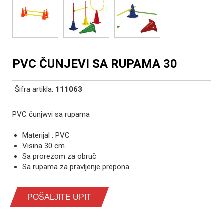
PVC ČUNJEVI SA RUPAMA 30
Šifra artikla:
111063
PVC čunjwvi sa rupama
Materijal : PVC
Visina 30 cm
Sa prorezom za obruč
Sa rupama za pravljenje prepona
POŠALJITE UPIT