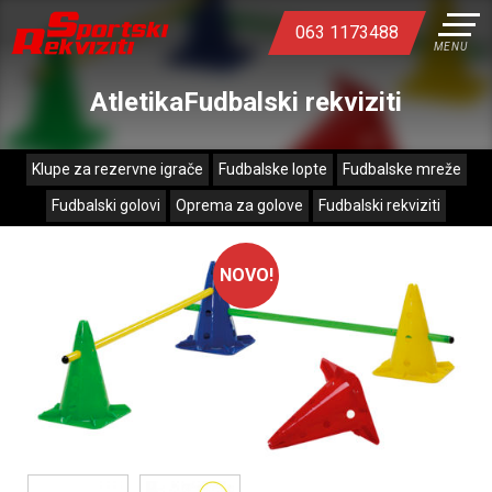
063 1173488
MENU
AtletikaFudbalski rekviziti
Klupe za rezervne igrače
Fudbalske lopte
Fudbalske mreže
Fudbalski golovi
Oprema za golove
Fudbalski rekviziti
NOVO!