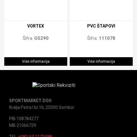
VORTEX
PVC ŠTAPOVI
Šifra:
G5290
Šifra:
111078
Više informacija
Više informacija
SPORTMARKET DOO
Kralja Petra I br.16, 25000 Sombor
PIB 108784277
MB 21066729
TEL.
+381 63 1173488