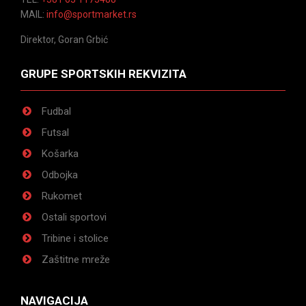
MAIL:
info@sportmarket.rs
Direktor, Goran Grbić
GRUPE SPORTSKIH REKVIZITA
Fudbal
Futsal
Košarka
Odbojka
Rukomet
Ostali sportovi
Tribine i stolice
Zaštitne mreže
NAVIGACIJA