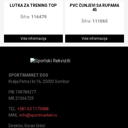
LUTKA ZA TRENING TOP
PVC ČUNJEVI SA RUPAMA
45
Šifra:
116479
Šifra:
111065
Više informacija
Više informacija
SPORTMARKET DOO
Kralja Petra I br.16, 25000 Sombor
PIB 108784277
MB 21066729
TEL.
+381 63 1173488
MAIL:
info@sportmarket.rs
Direktor, Goran Grbić