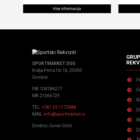
Više informacija
GRUP
REKV
SPORTMARKET DOO
Kralja Petra I br.16, 25000
Sombor
F
PIB 108784277
F
MB 21066729
K
TEL.
+381 63 1173488
O
MAIL:
info@sportmarket.rs
R
Direktor, Goran Grbić
O
T