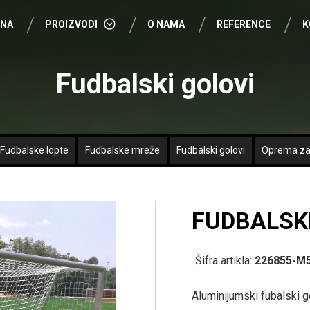
VNA
PROIZVODI
O NAMA
REFERENCE
K
FUDBAL
Fudbalski golovi
FUTSAL
KOŠARKA
ODBOJKA
Fudbalske lopte
Fudbalske mreže
Fudbalski golovi
Oprema za
RUKOMET
OSTALI SPORTOVI
FUDBALSKI
TRIBINE I STOLICE
ZAŠTITNE MREŽE
Šifra artikla:
226855-M
Aluminijumski fubalski 