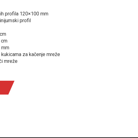
ih profila 120×100 mm
inijumski profil
 cm
0 cm
00 mm
 kukicama za kačenje mreže
či mreže