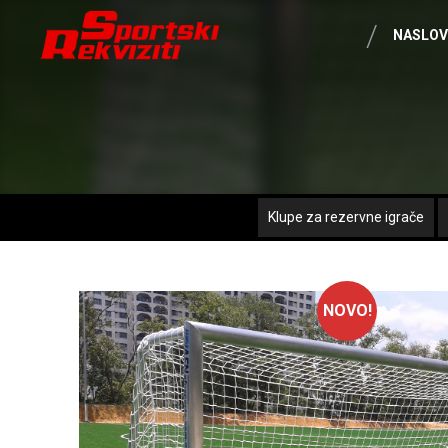
NASLO
Klupe za rezervne igrače
NOVO!