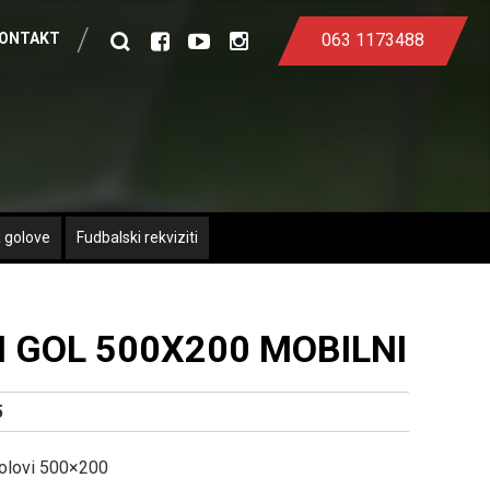
ONTAKT
063 1173488
Search
facebook
youtube
instagram
 golove
Fudbalski rekviziti
 GOL 500X200 MOBILNI
5
golovi 500×200