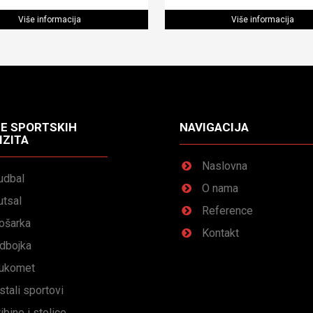
Više informacija
Više informacija
E SPORTSKIH
NAVIGACIJA
IZITA
Naslovna
udbal
O nama
utsal
Reference
ošarka
Kontakt
dbojka
ukomet
stali sportovi
ribine i stolice