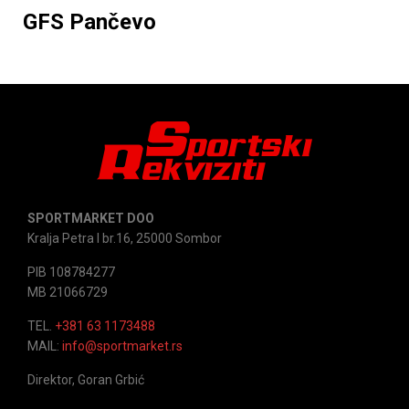
GFS Pančevo
SPORTMARKET DOO
Kralja Petra I br.16, 25000 Sombor
PIB 108784277
MB 21066729
TEL.
+381 63 1173488
MAIL:
info@sportmarket.rs
Direktor, Goran Grbić